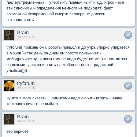
"целеустремленный", "упертый", "маньячный" и т.д. игрок - все
эти синонимы и определения немного не подходят) факт
возможной безвременной смерти сервера не должен
останавливать.
Brain
24 авг 2015
tryforum! прикинь он с роботы пришол и до утра упорно упирается
в мобов )и так день за днем он просто привыкнет к
мободрочирству ,и поом ему не надо будет ни маг ни нож потом
он возьмет дестра и опять на мобов погонет с радостной
улыбкой))))
tryforum
24 авг 2015
ну что я могу сказать... лимитами надо любить играть - иначе
толкового ничего не выйдет.
Brain
24 авг 2015
ето верное)