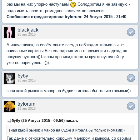
раз мы на них упорно наступаем
Солодротам я не завидую -
надо иметь просто громадное количество времени.
Сообщение отредактировал tryforum: 24 Август 2015 - 21:40
blackjack
25 авг 2015
А иначе никак,на своём опыте всегда наблюдал только выше
описанные картины.Без солодроча много времени и надежд на
покупку нужного))Таковы хроники,школоты круглосуточной тут
уже не нарисуешь...)))
бубу
25 авг 2015
зная какой рынок и манор на будке я играла бы только гномами))
tryforum
25 авг 2015
бубу (25 Август 2015 - 09:56) писал:
зная какой рынок и манор на будке я играла бы только гномами))
Так даже с относительно хорошим манором и рынком, со своими