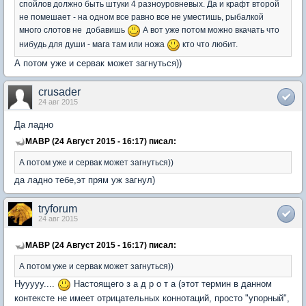
спойлов должно быть штуки 4 разноуровневых. Да и крафт второй
не помешает - на одном все равно все не уместишь, рыбалкой
много слотов не добавишь
А вот уже потом можно вкачать что
нибудь для души - мага там или ножа
кто что любит.
А потом уже и сервак может загнуться))
crusader
24 авг 2015
Да ладно
MABP (24 Август 2015 - 16:17) писал:
А потом уже и сервак может загнуться))
да ладно тебе,эт прям уж загнул)
tryforum
24 авг 2015
MABP (24 Август 2015 - 16:17) писал:
А потом уже и сервак может загнуться))
Нууууу....
Настоящего з а д р о т а (этот термин в данном
контексте не имеет отрицательных коннотаций, просто "упорный",