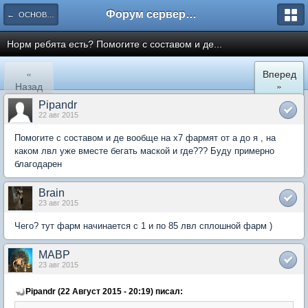
Форум сервера www.L2Nezabudka.ru
← ОСНОВНОЕ
Норм ребята есть? Помогите с составом и де...
«
Вперед
Назад
»
Pipandr
22 авг 2015
Помогите с составом и де вообще на х7 фармят от а до я , на
каком лвл уже вместе бегать маской и где??? Буду примерно
благодарен
Brain
23 авг 2015
Чего? тут фарм начинается с 1 и по 85 лвл сплошной фарм )
MABP
23 авг 2015
Pipandr (22 Август 2015 - 20:19) писал: