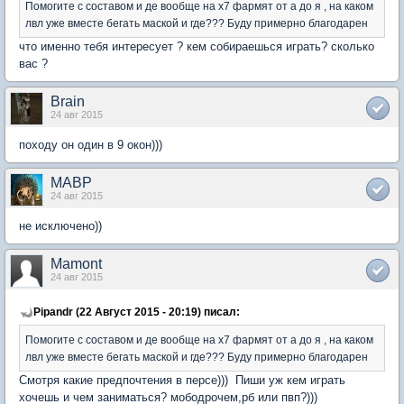
Помогите с составом и де вообще на х7 фармят от а до я , на каком
лвл уже вместе бегать маской и где??? Буду примерно благодарен
что именно тебя интересует ? кем собираешься играть? сколько
вас ?
Brain
24 авг 2015
походу он один в 9 окон)))
MABP
24 авг 2015
не исключено))
Mamont
24 авг 2015
Pipandr (22 Август 2015 - 20:19) писал:
Помогите с составом и де вообще на х7 фармят от а до я , на каком
лвл уже вместе бегать маской и где??? Буду примерно благодарен
Смотря какие предпочтения в персе))) Пиши уж кем играть
хочешь и чем заниматься? мободрочем,рб или пвп?)))