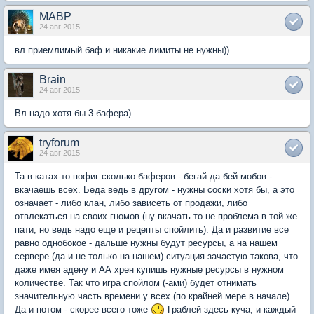
MABP
24 авг 2015
вл приемлимый баф и никакие лимиты не нужны))
Brain
24 авг 2015
Вл надо хотя бы 3 бафера)
tryforum
24 авг 2015
Та в катах-то пофиг сколько баферов - бегай да бей мобов -
вкачаешь всех. Беда ведь в другом - нужны соски хотя бы, а это
означает - либо клан, либо зависеть от продажи, либо
отвлекаться на своих гномов (ну вкачать то не проблема в той же
пати, но ведь надо еще и рецепты спойлить). Да и развитие все
равно однобокое - дальше нужны будут ресурсы, а на нашем
сервере (да и не только на нашем) ситуация зачастую такова, что
даже имея адену и АА хрен купишь нужные ресурсы в нужном
количестве. Так что игра спойлом (-ами) будет отнимать
значительную часть времени у всех (по крайней мере в начале).
Да и потом - скорее всего тоже
Граблей здесь куча, и каждый