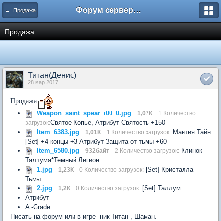
Форум сервера www.L2Nezabudka.ru
← Продажа
Продажа
Титан(Денис)
28 мар 2017
Продажа
Weapon_saint_spear_i00_0.jpg
1,07К
1 Количество
Святое Копье, Атрибут Святость +150
загрузок:
Item_6383.jpg
Мантия Тайн
1,01К
1 Количество загрузок:
[Set] +4 концы +3 Атрибут Защита от тьмы +60
Item_6580.jpg
Клинок
932байт
2 Количество загрузок:
Таллума*Темный Легион
1.jpg
[Set] Кристалла
1,23К
0 Количество загрузок:
Тьмы
2.jpg
[Set] Таллум
1,2К
0 Количество загрузок:
Атрибут
A -Grade
Писать на форум или в игре ник Титан , Шаман.