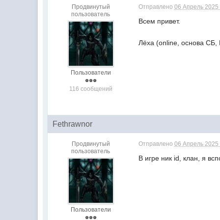
Продвинутый
Отправлено
06 Апрель 2025 
пользователь
Всем привет.
Лёха (online, основа СБ
Пользователи
116 сообщений
Fethrawnor
Продвинутый
Отправлено
06 Апрель 2025 
пользователь
В игре ник id, клан, я в
Пользователи