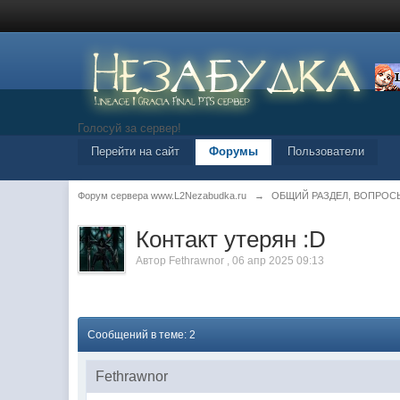
Голосуй за сервер!
Перейти на сайт
Форумы
Пользователи
Форум сервера www.L2Nezabudka.ru
→
ОБЩИЙ РАЗДЕЛ, ВОПРОС
Контакт утерян :D
Автор
Fethrawnor
,
06 апр 2025 09:13
Сообщений в теме: 2
Fethrawnor