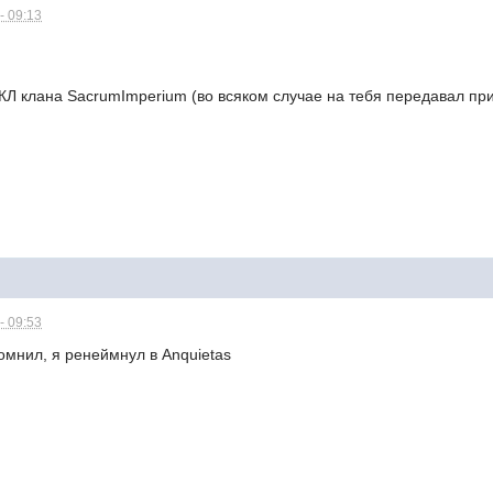
- 09:13
, КЛ клана SacrumImperium (во всяком случае на тебя передавал пр
- 09:53
спомнил, я ренеймнул в Anquietas