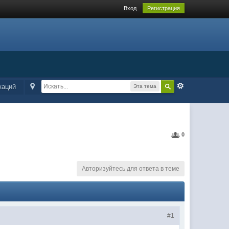
Вход
Регистрация
каций
Эта тема
0
Авторизуйтесь для ответа в теме
#1