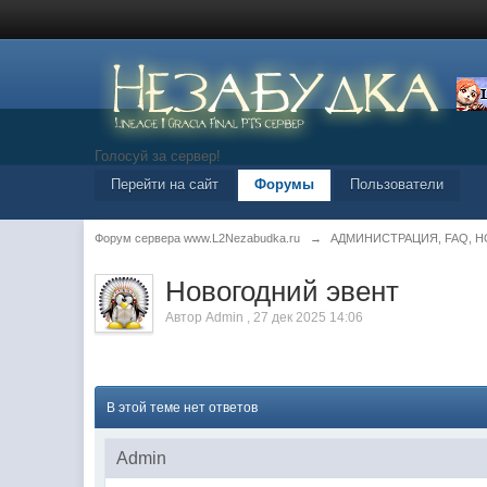
Голосуй за сервер!
Перейти на сайт
Форумы
Пользователи
Форум сервера www.L2Nezabudka.ru
→
АДМИНИСТРАЦИЯ, FAQ, 
Новогодний эвент
Автор
Admin
,
27 дек 2025 14:06
В этой теме нет ответов
Admin