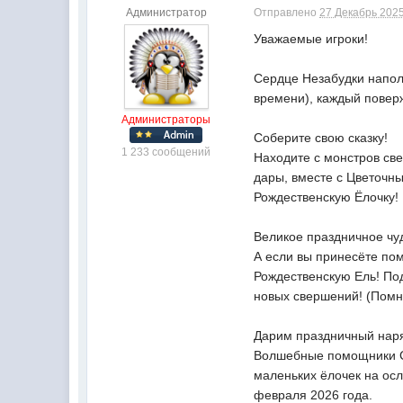
Администратор
Отправлено
27 Декабрь 2025
Уважаемые игроки!
Сердце Незабудки наполн
времени), каждый повер
Администраторы
Соберите свою сказку!
1 233 сообщений
Находите с монстров св
дары, вместе с Цветочн
Рождественскую Ёлочку!
Великое праздничное чу
А если вы принесёте по
Рождественскую Ель! По
новых свершений! (Помни
Дарим праздничный нар
Волшебные помощники Са
маленьких ёлочек на осл
февраля 2026 года.