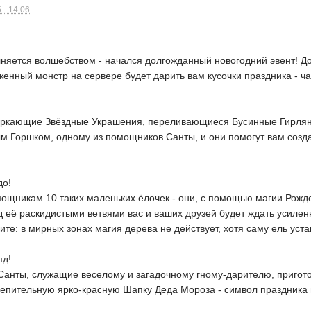
 - 14:06
яется волшебством - начался долгожданный новогодний эвент! До 
женный монстр на сервере будет дарить вам кусочки праздника - ч
еркающие Звёздные Украшения, переливающиеся Бусинные Гирлян
ым Горшком, одному из помощников Санты, и они помогут вам соз
до!
мощникам 10 таких маленьких ёлочек - они, с помощью магии Рожд
д её раскидистыми ветвями вас и ваших друзей будет ждать усиле
те: в мирных зонах магия дерева не действует, хотя саму ель уста
яд!
нты, служащие веселому и загадочному гному-дарителю, пригот
епительную ярко-красную Шапку Деда Мороза - символ праздника и