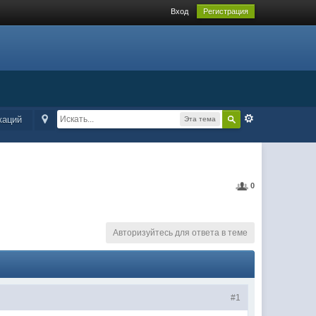
Вход
Регистрация
каций
Эта тема
0
Авторизуйтесь для ответа в теме
#1