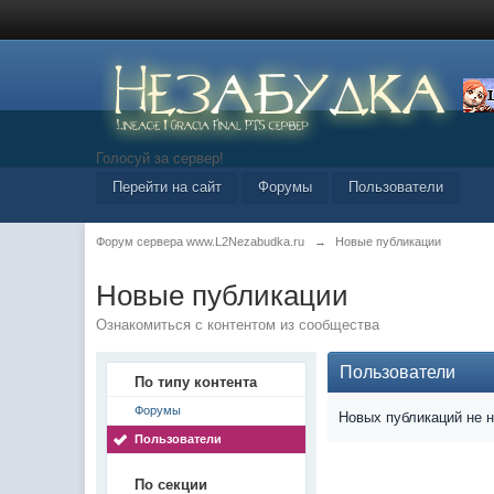
Голосуй за сервер!
Перейти на сайт
Форумы
Пользователи
Форум сервера www.L2Nezabudka.ru
→
Новые публикации
Новые публикации
Ознакомиться с контентом из сообщества
Пользователи
По типу контента
Форумы
Новых публикаций не 
Пользователи
По секции