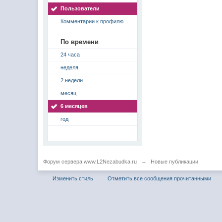
Пользователи
Комментарии к профилю
По времени
24 часа
неделя
2 недели
месяц
6 месяцев
год
Форум сервера www.L2Nezabudka.ru
→
Новые публикации
Изменить стиль
Отметить все сообщения прочитанными