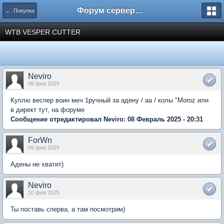
Форум сервера www.L2Nezabudka.ru
← Покупка
WTB VESPER CUTTER
Neviro
08 фев 2025
Куплю веспер воин меч 1ручный за адену / аа / колы "Moroz или
в директ тут, на форуме
Сообщение отредактировал Neviro: 08 Февраль 2025 - 20:31
ForWn
09 фев 2025
Адены не хватит)
Neviro
10 фев 2025
Ты поставь сперва, а там посмотрим)